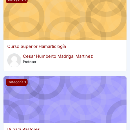
Curso Superior Hamartiología
Cesar Humberto Madrigal Martinez
Profesor
IA para Pastores
Categoría 1
IA para Pastores